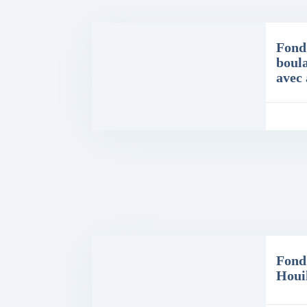
Fond
boul
avec
Prix: 30,000€
Fond
Houil