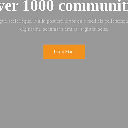
er 1000 communit
ue scelerisque. Nulla posuere tortor quis facilisis pellentesqu
dignissim, accumsan erat et, sagittis lacus.
Learn More