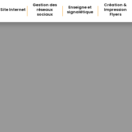
Gestion des
Création &
Enseigne et
Site Internet
réseaux
Impression
signalétique
sociaux
Flyers