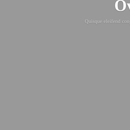
Ov
Quisque eleifend cong