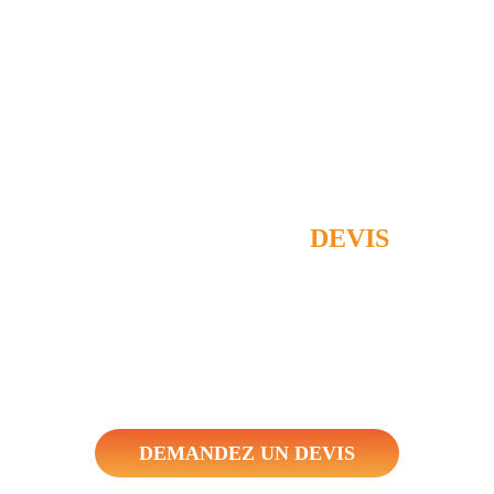
DEMANDEZ UN
DEVIS
nous ce qui vous intéresse et laissez-nous vos coordonnées afin que no
econtactions dans les plus brefs délais avec le devis adapté à vos besoin
DEMANDEZ UN DEVIS