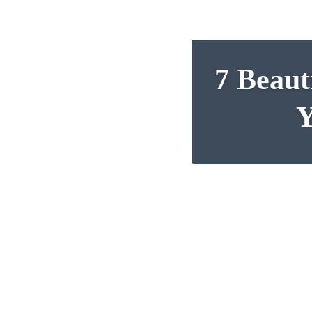
7 Beaut
Y