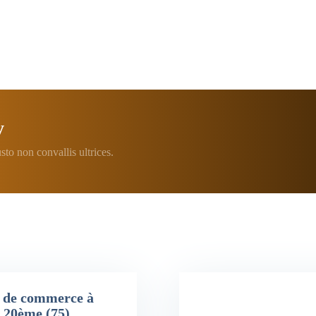
y
sto non convallis ultrices.
 de commerce à
s 20ème (75)