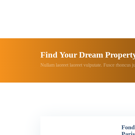
Find Your Dream Propert
Nullam laoreet laoreet vulputate. Fusce rhoncus ju
Fond
Pari