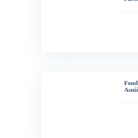
Fond
Asniè
Prix: 38,000€