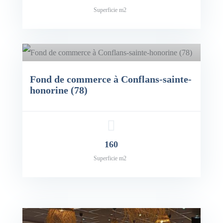
Superficie m2
Fond de commerce à Conflans-sainte-
honorine (78)
x: 50,000€
160
Superficie m2