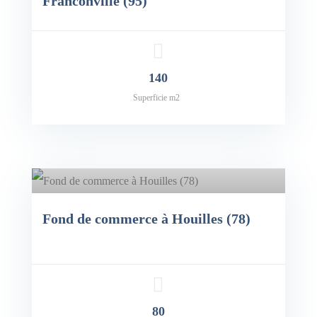
Franconville (95)
x: 160,000€
140
Superficie m2
Fond de commerce à Houilles (78)
x: 150,000€
80