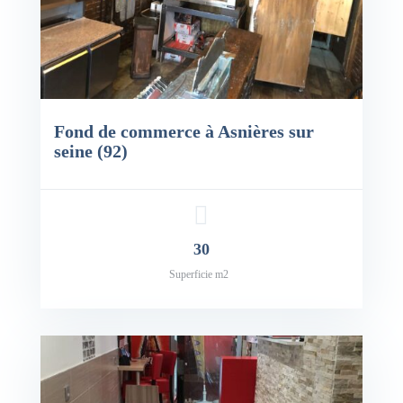
Fond de commerce à Asnières sur
seine (92)
30
Superficie m2
x: 100,000€