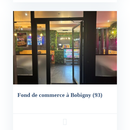
x: 300,000€
Fond de commerce à Bobigny (93)