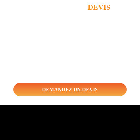
DEMANDEZ UN
DEVIS
Dites-nous ce qui vous intéresse et laissez-nous vos
coordonnées afin que nous vous
recontactions dans les plus brefs délais avec le devis adapté à
vos besoins.
DEMANDEZ UN DEVIS