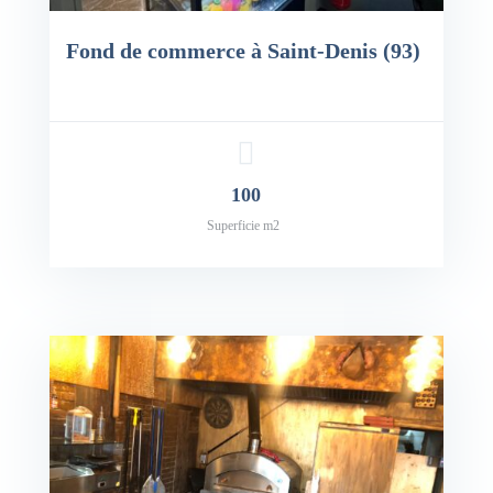
Fond de commerce à Saint-Denis (93)
100
Superficie m2
x: 90,000€