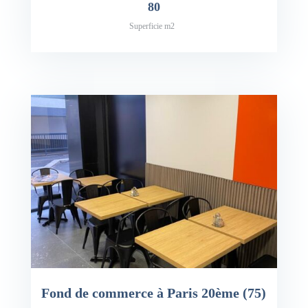
80
Superficie m2
x: 89,000€
Fond de commerce à Paris 20ème (75)