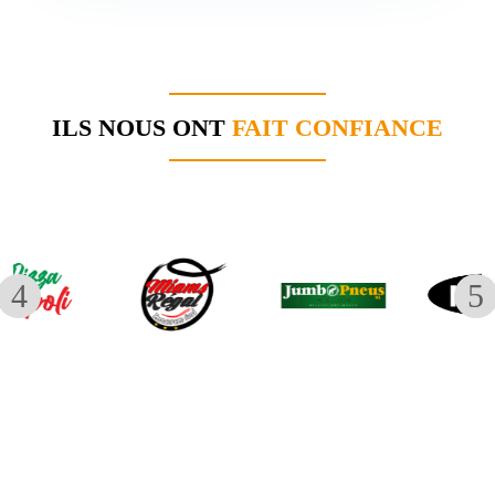
x: 26,000€
ILS NOUS ONT
FAIT CONFIANCE